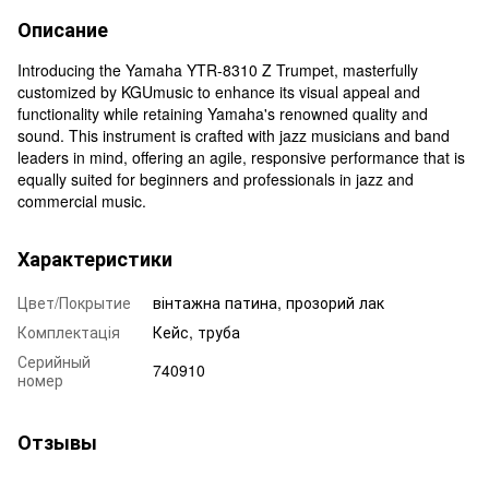
Описание
Introducing the Yamaha YTR-8310 Z Trumpet, masterfully
customized by KGUmusic to enhance its visual appeal and
functionality while retaining Yamaha's renowned quality and
sound. This instrument is crafted with jazz musicians and band
leaders in mind, offering an agile, responsive performance that is
equally suited for beginners and professionals in jazz and
commercial music.
Характеристики
Цвет/Покрытие
вінтажна патина, прозорий лак
Комплектація
Кейс, труба
Серийный
740910
номер
Отзывы