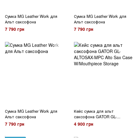
Сумка MG Leather Work для
Сумка MG Leather Work для
Альт саксофона
Альт саксофона
7 790 грн
7 790 грн
Сумка MG Leather Work для
Кейс сумка для альт
Альт саксофона
саксофона GATOR GL-
ALTOSAX-MPC Alto Sax Case
7 790 грн
4 900 грн
W/Mouthpiece Storage