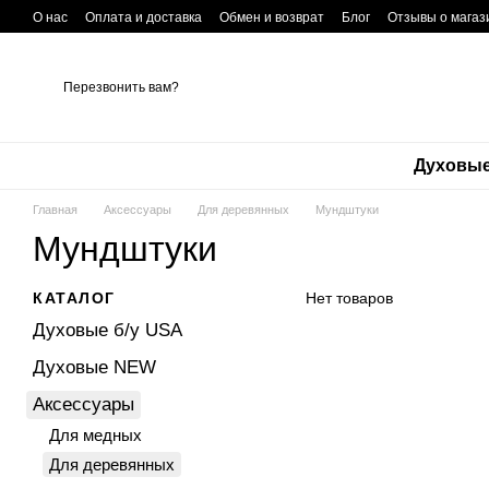
Перейти к основному контенту
О нас
Оплата и доставка
Обмен и возврат
Блог
Отзывы о магаз
Перезвонить вам?
Духовые
Главная
Аксессуары
Для деревянных
Мундштуки
Мундштуки
КАТАЛОГ
Нет товаров
Духовые б/у USA
Духовые NEW
Аксессуары
Для медных
Для деревянных