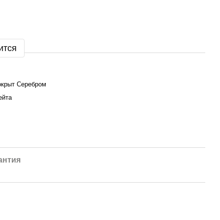
ится
окрыт Серебром
ейта
антия