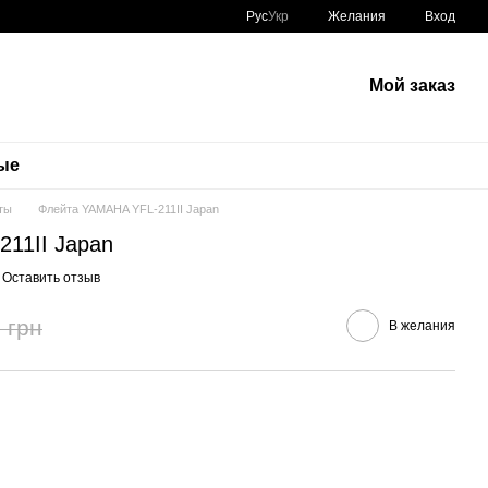
Рус
Укр
Желания
Вход
Мой заказ
ые
ты
Флейта YAMAHA YFL-211II Japan
11II Japan
Оставить отзыв
 грн
В желания