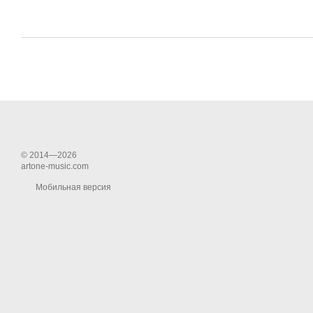
© 2014—2026
artone-music.com
Мобильная версия