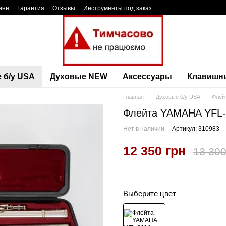
ине
Гарантия
Отзывы
Инструменты под заказ
 б/у USA
Духовые NEW
Аксессуары
Клавишн
Главная
Духовые б/у USA
Флей
Флейта YAMAHA YFL-2
Нет в наличии
Артикул: 310983
12 350 грн
13 300
Выберите цвет