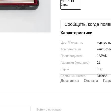
Сообщить, когда появ
Характеристики
Цвет/Покрытие
корпус п
Комплектація
кейс, фл
Производитель
JAPAN
Гарантия (месяцев)
12
Строй
in C
Серийный номер
310983
Доставка
Оплата
Гар
Войти с помощью