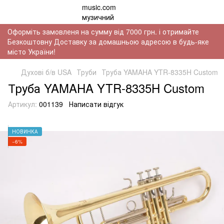
Оформіть замовленя на сумму від 7000 грн. і отримайте
Безкоштовну Доставку за домашньою адресою в будь-яке
місто України!
Духові б/в USA
Труби
Труба YAMAHA YTR-8335H Custom
Труба YAMAHA YTR-8335H Custom
Артикул:
001139
Написати відгук
НОВИНКА
−6%