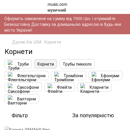
Оформіть замовленя на сумму від 7000 грн. і отримайте
Безкоштовну Доставку за домашньою адресою в будь-яке
місто України!
Духові б/в USA
Корнети
Корнети
Труби
Корнети
Трубы пикколо
Флюгельгорни
Тромбони
Ефоніуми
Саксофони
Флейти
Кларнети
Валторни
Фільтр
За популярністю