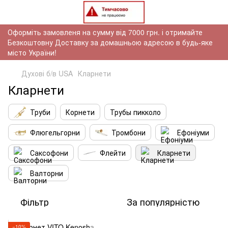
Оформіть замовленя на сумму від 7000 грн. і отримайте
Безкоштовну Доставку за домашньою адресою в будь-яке
місто України!
Духові б/в USA
Кларнети
Кларнети
Труби
Корнети
Трубы пикколо
Флюгельгорни
Тромбони
Ефоніуми
Саксофони
Флейти
Кларнети
Валторни
Фільтр
За популярністю
−10%