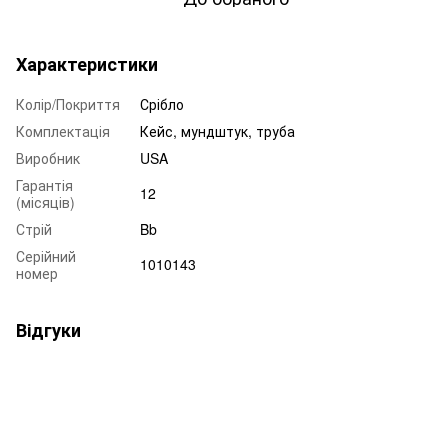
Характеристики
Колір/Покриття
Срібло
Комплектація
Кейс, мундштук, труба
Виробник
USA
Гарантія
12
(місяців)
Стрій
Bb
Серійний
1010143
номер
Відгуки