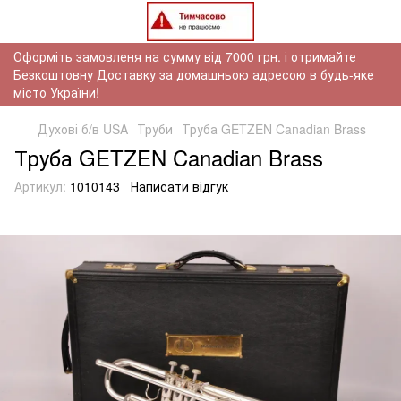
Оформіть замовленя на сумму від 7000 грн. і отримайте
Безкоштовну Доставку за домашньою адресою в будь-яке
місто України!
Духові б/в USA
Труби
Труба GETZEN Canadian Brass
Труба GETZEN Canadian Brass
Артикул:
1010143
Написати відгук