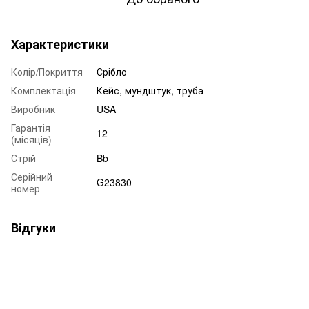
Характеристики
Колір/Покриття
Срібло
Комплектація
Кейс, мундштук, труба
Виробник
USA
Гарантія
12
(місяців)
Стрій
Bb
Серійний
G23830
номер
Відгуки