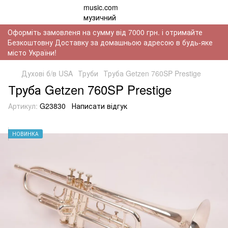
Оформіть замовленя на сумму від 7000 грн. і отримайте
Безкоштовну Доставку за домашньою адресою в будь-яке
місто України!
Духові б/в USA
Труби
Труба Getzen 760SP Prestige
Труба Getzen 760SP Prestige
Артикул:
G23830
Написати відгук
НОВИНКА