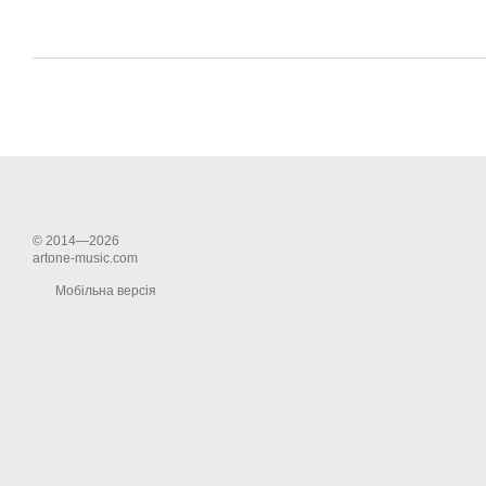
© 2014—2026
artone-music.com
Мобільна версія