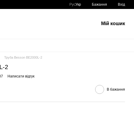
Рус
Укр
Бажання
Вхід
Мій кошик
Труба Besson BE2000L-2
L-2
37
Написати відгук
В бажання