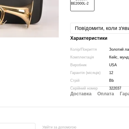
Повідомити, коли з'яв
Характеристики
Колір/Покриття
Золотий ла
Комплектація
Кейс, мунд
Виробник
USA
Гарантія (місяців)
12
Стрій
Bb
Серійний номер
322037
Доставка
Оплата
Гар
Увійти за допомогою