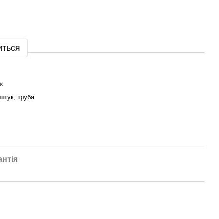
иться
к
штук, труба
антія