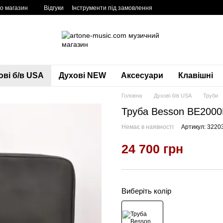
ро магазин
Відгуки
Інструменти під замовлення
ові б/в USA
Духові NEW
Аксесуари
Клавішні
Головна
Духові б/в USA
Труби
Труба Besson BE2000
Немає в наявності
Артикул: 3220
24 700 грн
Виберіть колір