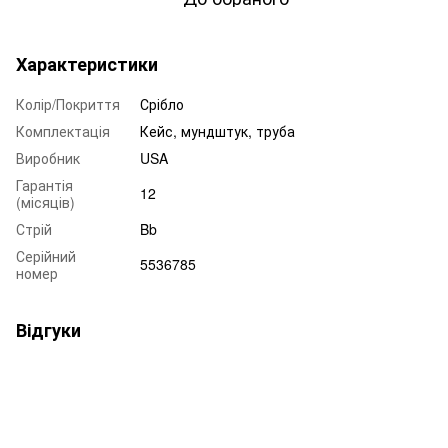
Характеристики
Колір/Покриття
Срібло
Комплектація
Кейс, мундштук, труба
Виробник
USA
Гарантія
12
(місяців)
Стрій
Bb
Серійний
5536785
номер
Відгуки