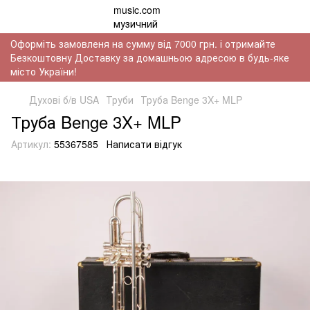
Оформіть замовленя на сумму від 7000 грн. і отримайте
Безкоштовну Доставку за домашньою адресою в будь-яке
місто України!
Духові б/в USA
Труби
Труба Benge 3X+ MLP
Труба Benge 3X+ MLP
Артикул:
55367585
Написати відгук