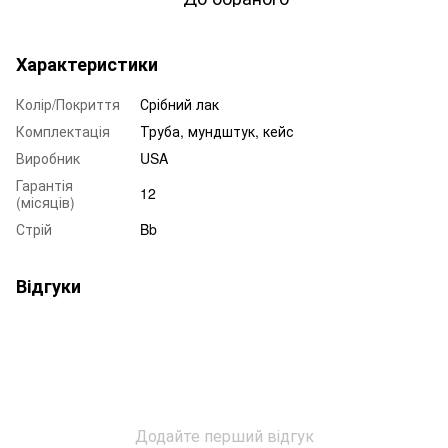
Характеристики
Колір/Покриття
Срібний лак
Комплектація
Труба, мундштук, кейс
Виробник
USA
Гарантія
12
(місяців)
Стрій
Bb
Відгуки
Додайте перший відгук