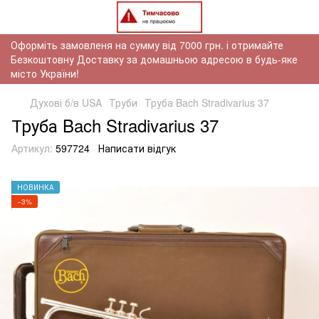
Оформіть замовленя на сумму від 7000 грн. і отримайте
Безкоштовну Доставку за домашньою адресою в будь-яке
місто України!
Духові б/в USA
Труби
Труба Bach Stradivarius 37
Труба Bach Stradivarius 37
Артикул:
597724
Написати відгук
НОВИНКА
−3%