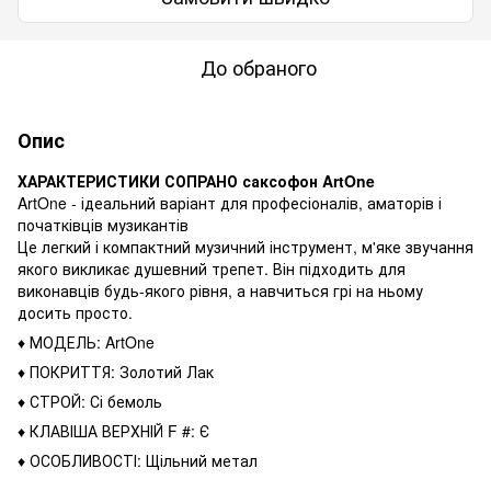
До обраного
Опис
ХАРАКТЕРИСТИКИ СОПРАНО саксофон ArtOne
ArtOne - ідеальний варіант для професіоналів, аматорів і
початківців музикантів
Це легкий і компактний музичний інструмент, м'яке звучання
якого викликає душевний трепет. Він підходить для
виконавців будь-якого рівня, а навчиться грі на ньому
досить просто.
♦ МОДЕЛЬ: ArtOne
♦ ПОКРИТТЯ: Золотий Лак
♦ СТРОЙ: Сі бемоль
♦ КЛАВІША ВЕРХНІЙ F #: Є
♦ ОСОБЛИВОСТІ: Щільний метал