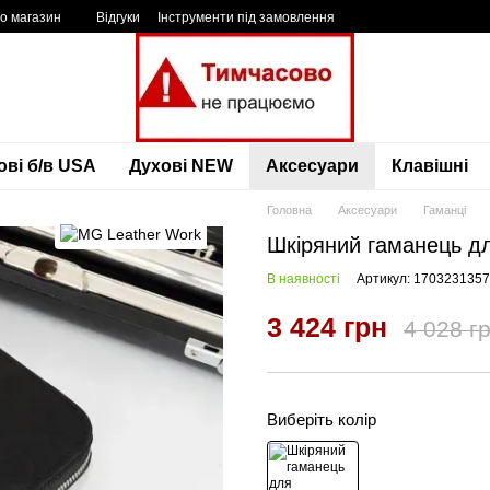
ро магазин
Відгуки
Інструменти під замовлення
ові б/в USA
Духові NEW
Аксесуари
Клавішні
Головна
Аксесуари
Гаманці
Шкіряний гаманець д
В наявності
Артикул: 1703231357
3 424 грн
4 028 г
Виберіть колір