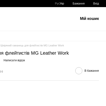
Рус
Укр
Бажання
Вхід
Мій кошик
Шкіряний гаманець для флейтистів MG Leather Work
ля флейтистів MG Leather Work
Написати відгук
рн
В бажання