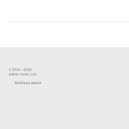
© 2014—2026
artone-music.com
Мобільна версія