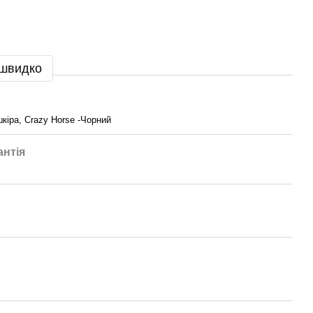
 швидко
кіра, Crazy Horse -Чорний
антія