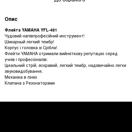
Опис
Флейта YAMAHA YFL-481
Чудовий напівпрофесійний инструмент!
Шикарный легкий тембр!
Корпус і головка зі Срібла!
Флейти YAMAHA отримали вийняткову репутацію серед
учнів і професіоналів:
Ідеальний стрій, яскравий, легкий тембр, надзвичайно легке
звуковидобування.
Механіка в лінію
Клапана з Резонаторами