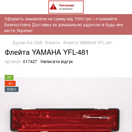
Оформіть замовленя на сумму від 7000 грн. і отримайте
Безкоштовну Доставку за домашньою адресою в будь-яке
місто України!
Духові б/в USA
Флейти
Флейта YAMAHA YFL-481
Флейта YAMAHA YFL-481
Артикул:
017427
Написати відгук
ХІТ
−8%
ВІДЕО