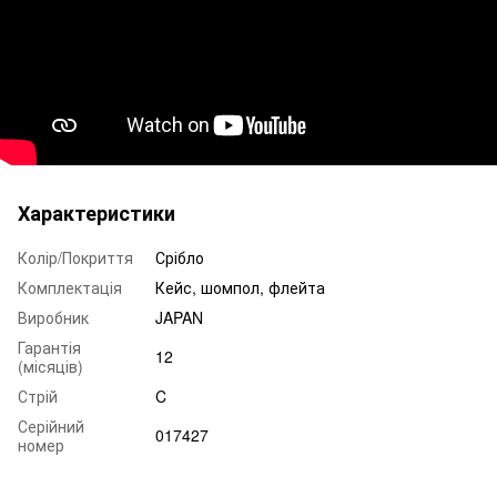
Характеристики
Колір/Покриття
Срібло
Комплектація
Кейс, шомпол, флейта
Виробник
JAPAN
Гарантія
12
(місяців)
Стрій
C
Серійний
017427
номер