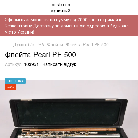
Оформіть замовленя на сумму від 7000 грн. і отримайте
Безкоштовну Доставку за домашньою адресою в будь-яке
місто України!
Духові б/в USA
Флейти
Флейта Pearl PF-500
Флейта Pearl PF-500
Артикул:
103951
Написати відгук
НОВИНКА
−6%