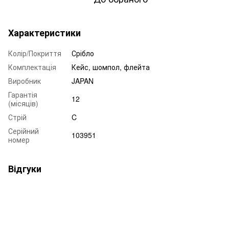
Характеристики
Колір/Покриття
Срібло
Комплектація
Кейс, шомпол, флейта
Виробник
JAPAN
Гарантія
12
(місяців)
Стрій
C
Серійний
103951
номер
Відгуки